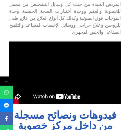
المريض الجيده من حيث كل وسائل التشخيص من معمل
للخصوبة والعقم ووحدة أختبارات الصحة الجنسية وحدة
الموجات فوق الصوتية وكذلك كل أنواع العلاج من علاج طبى
للزوجين وعلاج جراحى ووسائل الإخصاب المساعد والتلقيح
الصناعى والحقن المجهرى
←
فيدوهات ونصائح مسجلة
من داخل مركز خصوبة