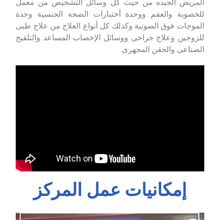
المريض الجيده من حيث كل وسائل التشخيص من معمل
للخصوبة والعقم ووحدة أختبارات الصحة الجنسية وحدة
الموجات فوق الصوتية وكذلك كل أنواع العلاج من علاج طبى
للزوجين وعلاج جراحى ووسائل الإخصاب المساعد والتلقيح
الصناعى والحقن المجهرى
إمكانيات عمل المركز